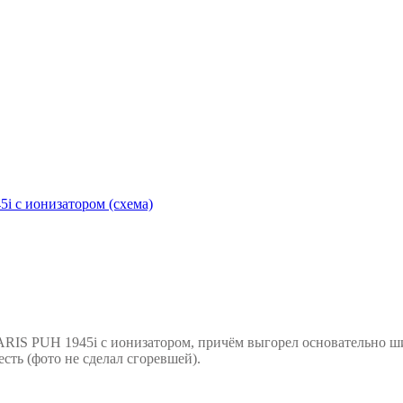
i с ионизатором (схема)
RIS PUH 1945i с ионизатором, причём выгорел основательно шим 
сть (фото не сделал сгоревшей).